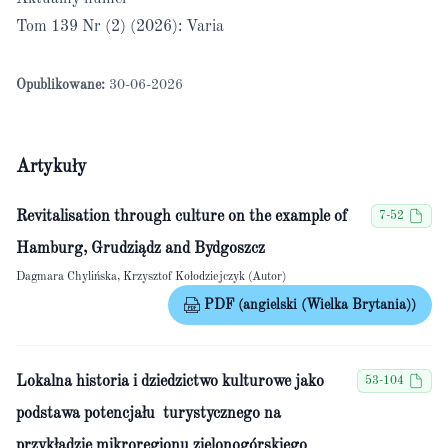
Tom 139 Nr (2) (2026): Varia
Opublikowane:
30-06-2026
Artykuły
Revitalisation through culture on the example of
7-52
Hamburg, Grudziądz and Bydgoszcz
Dagmara Chylińska, Krzysztof Kołodziejczyk (Autor)
PDF (angielski (Wielka Brytania))
Lokalna historia i dziedzictwo kulturowe jako
53-104
podstawa potencjału turystycznego na
przykładzie mikroregionu zielonogórskiego