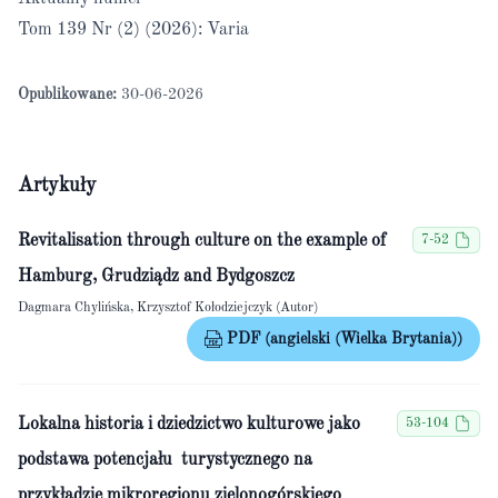
Tom 139 Nr (2) (2026): Varia
Opublikowane:
30-06-2026
Artykuły
Revitalisation through culture on the example of
7-52
Hamburg, Grudziądz and Bydgoszcz
Dagmara Chylińska, Krzysztof Kołodziejczyk (Autor)
PDF (angielski (Wielka Brytania))
Lokalna historia i dziedzictwo kulturowe jako
53-104
podstawa potencjału turystycznego na
przykładzie mikroregionu zielonogórskiego