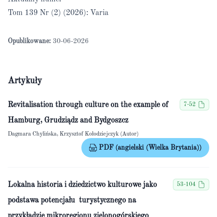
Tom 139 Nr (2) (2026): Varia
Opublikowane:
30-06-2026
Artykuły
Revitalisation through culture on the example of
7-52
Hamburg, Grudziądz and Bydgoszcz
Dagmara Chylińska, Krzysztof Kołodziejczyk (Autor)
PDF (angielski (Wielka Brytania))
Lokalna historia i dziedzictwo kulturowe jako
53-104
podstawa potencjału turystycznego na
przykładzie mikroregionu zielonogórskiego