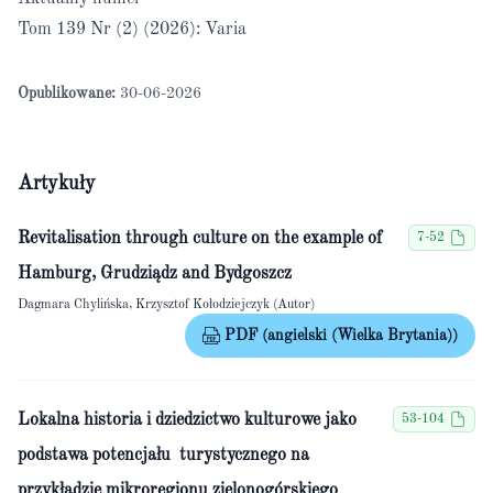
Tom 139 Nr (2) (2026): Varia
Opublikowane:
30-06-2026
Artykuły
Revitalisation through culture on the example of
7-52
Hamburg, Grudziądz and Bydgoszcz
Dagmara Chylińska, Krzysztof Kołodziejczyk (Autor)
PDF (angielski (Wielka Brytania))
Lokalna historia i dziedzictwo kulturowe jako
53-104
podstawa potencjału turystycznego na
przykładzie mikroregionu zielonogórskiego