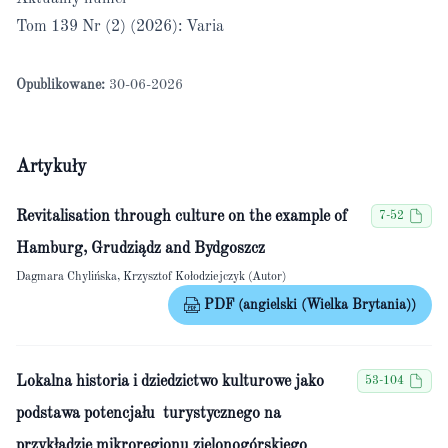
Tom 139 Nr (2) (2026): Varia
Opublikowane:
30-06-2026
Artykuły
Revitalisation through culture on the example of
7-52
Hamburg, Grudziądz and Bydgoszcz
Dagmara Chylińska, Krzysztof Kołodziejczyk (Autor)
PDF (angielski (Wielka Brytania))
Lokalna historia i dziedzictwo kulturowe jako
53-104
podstawa potencjału turystycznego na
przykładzie mikroregionu zielonogórskiego