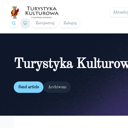
Aktualn
Zarejestruj
Zaloguj
Turystyka Kulturo
Send article
Archiwum