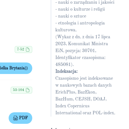
- nauki o zarządzaniu i jakości
- nauki o kulturze i religii
- nauki o sztuce
- etnologia i antropologia
kulturowa.
(Wykaz z dn. z dnia 17 lipca
2023, Komunikat Ministra
7-52
EiN, pozycja: 30701,
Identyfikator czasopisma:
485081).
elka Brytania))
Indeksacja:
Czasopismo jest indeksowane
w naukowych bazach danych
53-104
ErichPlus, BazEkon,
BazHum, CEJSH, DOAJ,
Index Copernicus
International oraz POL-index.
PDF