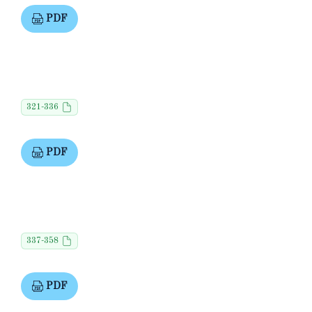
PDF
321-336
PDF
337-358
PDF