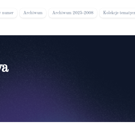
y numer
Archiwum
Archiwum 2025-2008
Kolekcje tematyc
wa