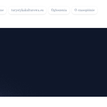
zne
turystykakulturowa.eu
Ogłoszenia
O czasopiśmie