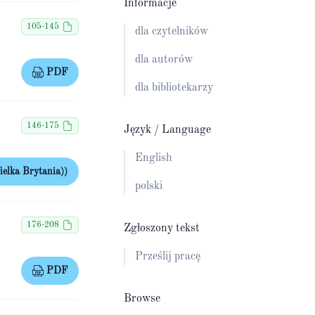
Informacje
105-145
dla czytelników
dla autorów
PDF
dla bibliotekarzy
146-175
Język / Language
English
elka Brytania))
polski
176-208
Zgłoszony tekst
Prześlij pracę
PDF
Browse