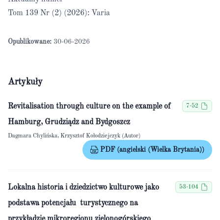
Tom 139 Nr (2) (2026): Varia
Opublikowane:
30-06-2026
Artykuły
Revitalisation through culture on the example of
7-52
Hamburg, Grudziądz and Bydgoszcz
Dagmara Chylińska, Krzysztof Kołodziejczyk (Autor)
PDF (angielski (Wielka Brytania))
Lokalna historia i dziedzictwo kulturowe jako
53-104
podstawa potencjału turystycznego na
przykładzie mikroregionu zielonogórskiego