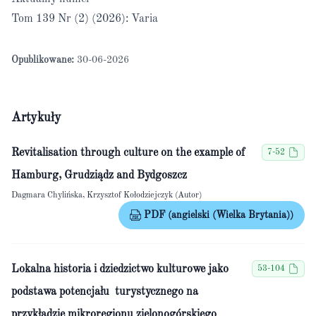
Tom 139 Nr (2) (2026): Varia
Opublikowane:
30-06-2026
Artykuły
Revitalisation through culture on the example of
7-52
Hamburg, Grudziądz and Bydgoszcz
Dagmara Chylińska, Krzysztof Kołodziejczyk (Autor)
PDF (angielski (Wielka Brytania))
Lokalna historia i dziedzictwo kulturowe jako
53-104
podstawa potencjału turystycznego na
przykładzie mikroregionu zielonogórskiego