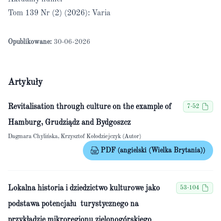
Tom 139 Nr (2) (2026): Varia
Opublikowane:
30-06-2026
Artykuły
Revitalisation through culture on the example of
7-52
Hamburg, Grudziądz and Bydgoszcz
Dagmara Chylińska, Krzysztof Kołodziejczyk (Autor)
PDF (angielski (Wielka Brytania))
Lokalna historia i dziedzictwo kulturowe jako
53-104
podstawa potencjału turystycznego na
przykładzie mikroregionu zielonogórskiego