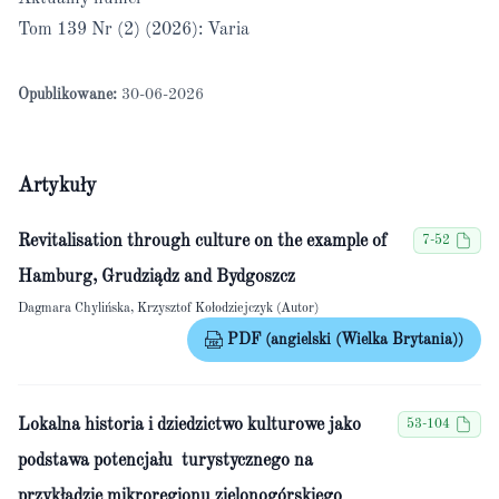
Tom 139 Nr (2) (2026): Varia
Opublikowane:
30-06-2026
Artykuły
Revitalisation through culture on the example of
7-52
Hamburg, Grudziądz and Bydgoszcz
Dagmara Chylińska, Krzysztof Kołodziejczyk (Autor)
PDF (angielski (Wielka Brytania))
Lokalna historia i dziedzictwo kulturowe jako
53-104
podstawa potencjału turystycznego na
przykładzie mikroregionu zielonogórskiego