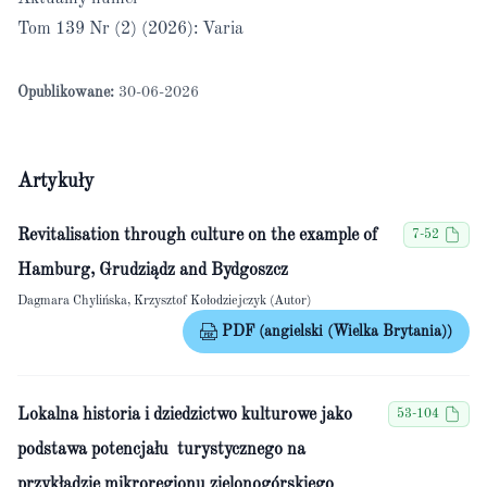
Tom 139 Nr (2) (2026): Varia
Opublikowane:
30-06-2026
Artykuły
Revitalisation through culture on the example of
7-52
Hamburg, Grudziądz and Bydgoszcz
Dagmara Chylińska, Krzysztof Kołodziejczyk (Autor)
PDF (angielski (Wielka Brytania))
Lokalna historia i dziedzictwo kulturowe jako
53-104
podstawa potencjału turystycznego na
przykładzie mikroregionu zielonogórskiego