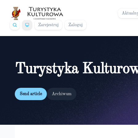
Aktualn
Zarejestruj
Zaloguj
Turystyka Kulturo
Send article
Archiwum