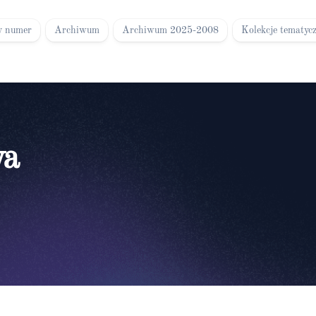
y numer
Archiwum
Archiwum 2025-2008
Kolekcje tematyc
wa