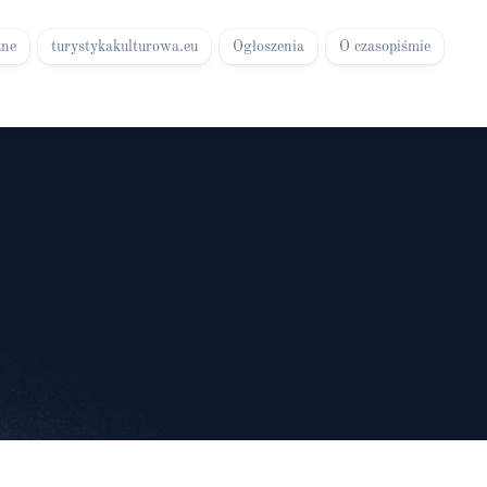
zne
turystykakulturowa.eu
Ogłoszenia
O czasopiśmie