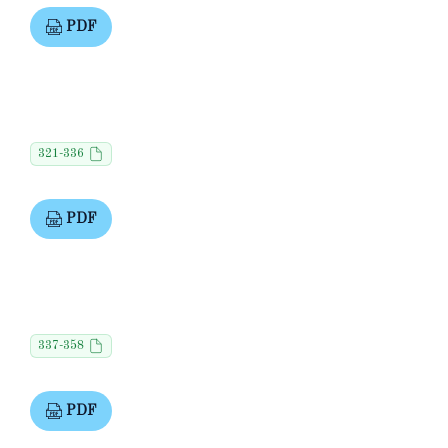
PDF
321-336
PDF
337-358
PDF