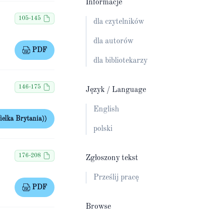
Informacje
105-145
dla czytelników
dla autorów
PDF
dla bibliotekarzy
146-175
Język / Language
English
elka Brytania))
polski
176-208
Zgłoszony tekst
Prześlij pracę
PDF
Browse