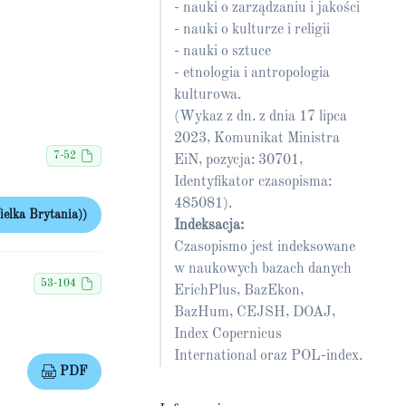
- nauki o zarządzaniu i jakości
- nauki o kulturze i religii
- nauki o sztuce
- etnologia i antropologia
kulturowa.
(Wykaz z dn. z dnia 17 lipca
2023, Komunikat Ministra
7-52
EiN, pozycja: 30701,
Identyfikator czasopisma:
485081).
elka Brytania))
Indeksacja:
Czasopismo jest indeksowane
w naukowych bazach danych
53-104
ErichPlus, BazEkon,
BazHum, CEJSH, DOAJ,
Index Copernicus
International oraz POL-index.
PDF