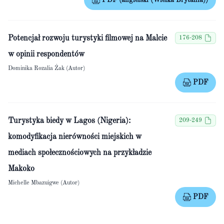
PDF (angielski (Wielka Brytania))
Potencjał rozwoju turystyki filmowej na Malcie
176-208
w opinii respondentów
Dominika Rozalia Żak (Autor)
PDF
Turystyka biedy w Lagos (Nigeria):
209-249
komodyfikacja nierówności miejskich w
mediach społecznościowych na przykładzie
Makoko
Michelle Mbazuigwe (Autor)
PDF