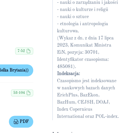
- nauki o zarządzaniu i jakości
- nauki o kulturze i religii
- nauki o sztuce
- etnologia i antropologia
kulturowa.
(Wykaz z dn. z dnia 17 lipca
2023, Komunikat Ministra
7-52
EiN, pozycja: 30701,
Identyfikator czasopisma:
485081).
elka Brytania))
Indeksacja:
Czasopismo jest indeksowane
w naukowych bazach danych
53-104
ErichPlus, BazEkon,
BazHum, CEJSH, DOAJ,
Index Copernicus
International oraz POL-index.
PDF