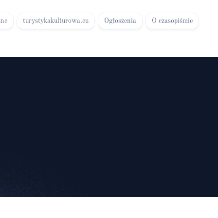
zne
turystykakulturowa.eu
Ogłoszenia
O czasopiśmie