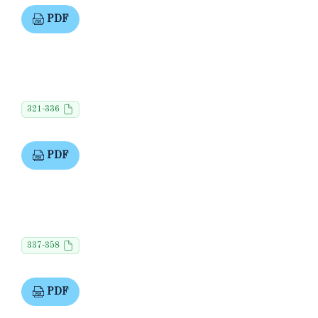
PDF
321-336
PDF
337-358
PDF