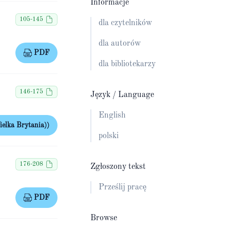
Informacje
105-145
dla czytelników
dla autorów
PDF
dla bibliotekarzy
146-175
Język / Language
English
elka Brytania))
polski
176-208
Zgłoszony tekst
Prześlij pracę
PDF
Browse