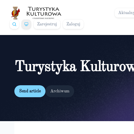
Aktualn
Zarejestruj
Zaloguj
Turystyka Kulturo
Send article
Archiwum