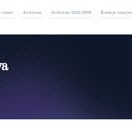
y numer
Archiwum
Archiwum 2025-2008
Kolekcje tematyc
wa