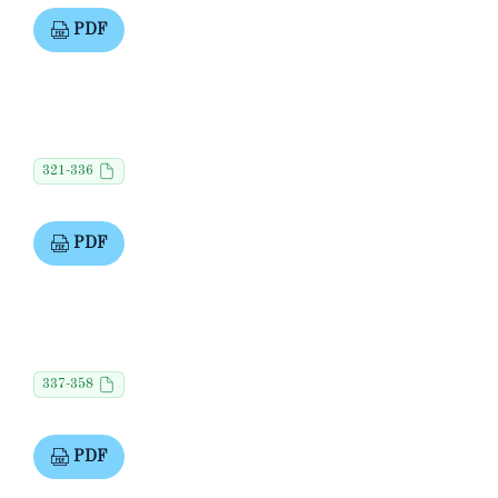
PDF
321-336
PDF
337-358
PDF