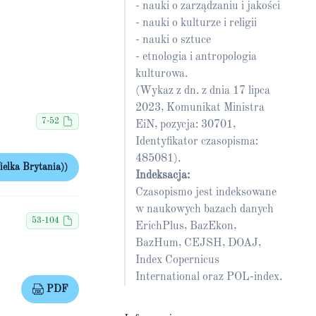
- nauki o zarządzaniu i jakości
- nauki o kulturze i religii
- nauki o sztuce
- etnologia i antropologia
kulturowa.
(Wykaz z dn. z dnia 17 lipca
2023, Komunikat Ministra
7-52
EiN, pozycja: 30701,
Identyfikator czasopisma:
485081).
elka Brytania))
Indeksacja:
Czasopismo jest indeksowane
w naukowych bazach danych
53-104
ErichPlus, BazEkon,
BazHum, CEJSH, DOAJ,
Index Copernicus
International oraz POL-index.
PDF