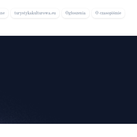
zne
turystykakulturowa.eu
Ogłoszenia
O czasopiśmie