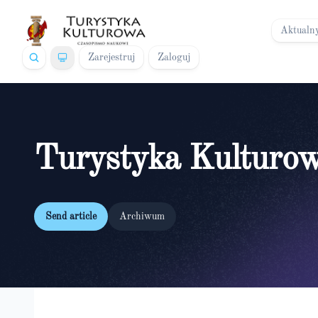
Aktualn
Zarejestruj
Zaloguj
Turystyka Kulturo
Send article
Archiwum