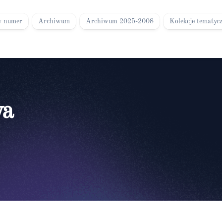
y numer
Archiwum
Archiwum 2025-2008
Kolekcje tematyc
wa