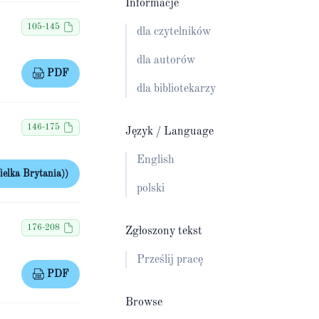
Informacje
105-145
dla czytelników
dla autorów
PDF
dla bibliotekarzy
146-175
Język / Language
English
elka Brytania))
polski
176-208
Zgłoszony tekst
Prześlij pracę
PDF
Browse