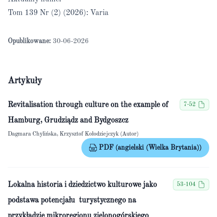
Tom 139 Nr (2) (2026): Varia
Opublikowane:
30-06-2026
Artykuły
Revitalisation through culture on the example of
7-52
Hamburg, Grudziądz and Bydgoszcz
Dagmara Chylińska, Krzysztof Kołodziejczyk (Autor)
PDF (angielski (Wielka Brytania))
Lokalna historia i dziedzictwo kulturowe jako
53-104
podstawa potencjału turystycznego na
przykładzie mikroregionu zielonogórskiego