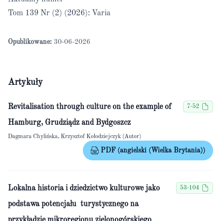
Tom 139 Nr (2) (2026): Varia
Opublikowane:
30-06-2026
Artykuły
Revitalisation through culture on the example of
7-52
Hamburg, Grudziądz and Bydgoszcz
Dagmara Chylińska, Krzysztof Kołodziejczyk (Autor)
PDF (angielski (Wielka Brytania))
Lokalna historia i dziedzictwo kulturowe jako
53-104
podstawa potencjału turystycznego na
przykładzie mikroregionu zielonogórskiego