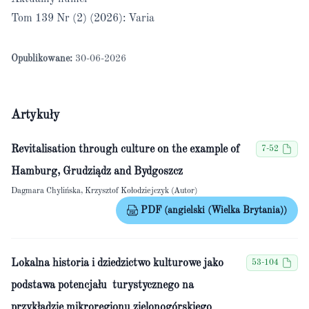
Tom 139 Nr (2) (2026): Varia
Opublikowane:
30-06-2026
Artykuły
Revitalisation through culture on the example of
7-52
Hamburg, Grudziądz and Bydgoszcz
Dagmara Chylińska, Krzysztof Kołodziejczyk (Autor)
PDF (angielski (Wielka Brytania))
Lokalna historia i dziedzictwo kulturowe jako
53-104
podstawa potencjału turystycznego na
przykładzie mikroregionu zielonogórskiego