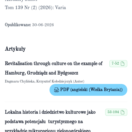
Tom 139 Nr (2) (2026): Varia
Opublikowane:
30-06-2026
Artykuły
Revitalisation through culture on the example of
7-52
Hamburg, Grudziądz and Bydgoszcz
Dagmara Chylińska, Krzysztof Kołodziejczyk (Autor)
PDF (angielski (Wielka Brytania))
Lokalna historia i dziedzictwo kulturowe jako
53-104
podstawa potencjału turystycznego na
przykładzie mikroregionu zielonogórskiego