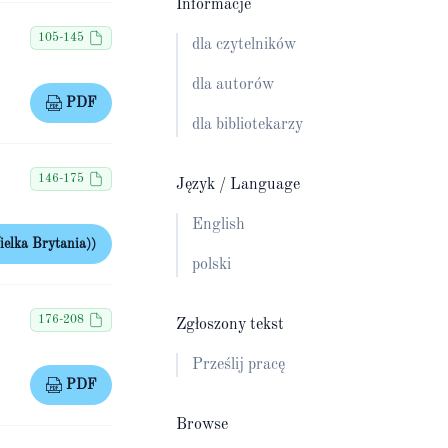
Informacje
105-145
dla czytelników
dla autorów
PDF
dla bibliotekarzy
146-175
Język / Language
English
elka Brytania))
polski
176-208
Zgłoszony tekst
Prześlij pracę
PDF
Browse