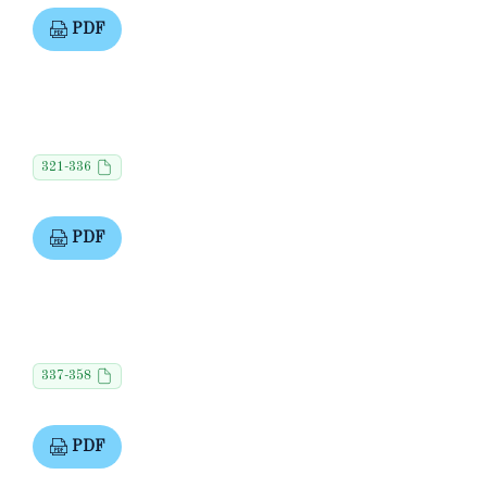
PDF
321-336
PDF
337-358
PDF