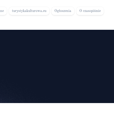
zne
turystykakulturowa.eu
Ogłoszenia
O czasopiśmie