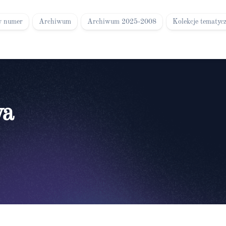
y numer
Archiwum
Archiwum 2025-2008
Kolekcje tematyc
wa