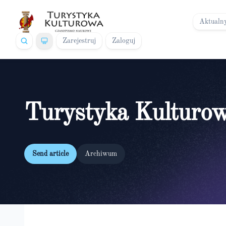
Aktualn
Zarejestruj
Zaloguj
Turystyka Kulturo
Send article
Archiwum