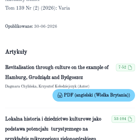
Tom 139 Nr (2) (2026): Varia
Opublikowane:
30-06-2026
Artykuły
Revitalisation through culture on the example of
7-52
Hamburg, Grudziądz and Bydgoszcz
Dagmara Chylińska, Krzysztof Kołodziejczyk (Autor)
PDF (angielski (Wielka Brytania))
Lokalna historia i dziedzictwo kulturowe jako
53-104
podstawa potencjału turystycznego na
przykładzie mikroregionu zielonogórskiego